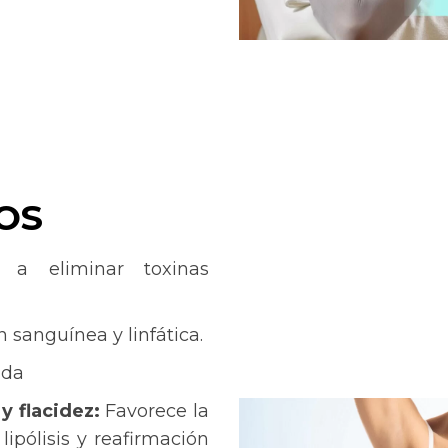
1
2
3
OS
 a eliminar toxinas
 sanguínea y linfática.
ada
 y flacidez:
Favorece la
lipólisis y reafirmación