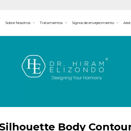
Sobre Nosotros
Tratamientos
Signos de envejecimiento
Aest
Silhouette Body Contou