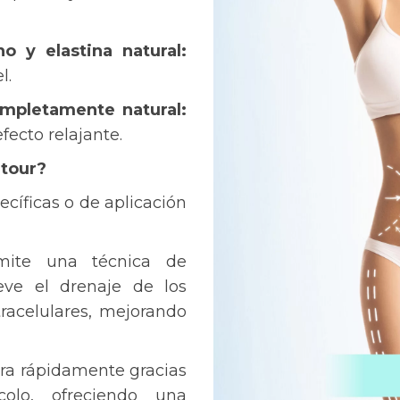
o y elastina natural:
l.
ompletamente natural:
efecto relajante.
ntour?
cíficas o de aplicación
rmite una técnica de
eve el drenaje de los
tracelulares, mejorando
era rápidamente gracias
colo, ofreciendo una