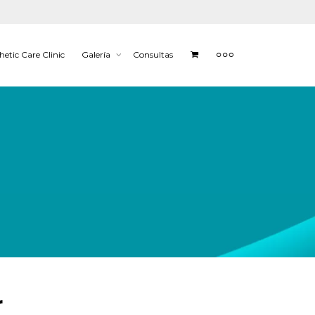
hetic Care Clinic
Galería
Consultas
r