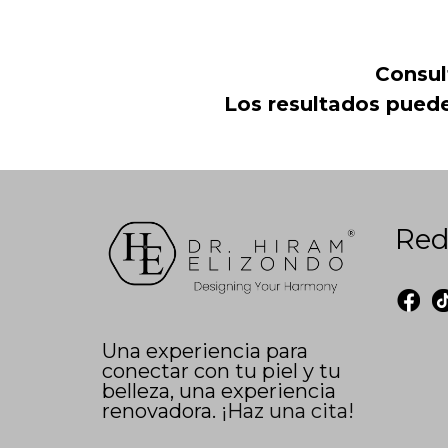
Consul
Los resultados pueden
Red
Una experiencia para
conectar con tu piel y tu
belleza, una experiencia
renovadora.
¡Haz una cita!