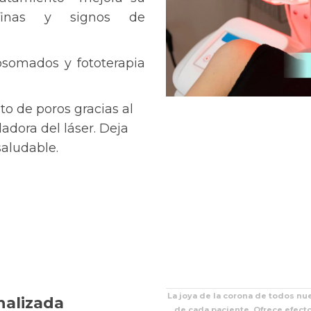
s finas y signos de
osomados y fototerapia
o de poros gracias al
adora del láser. Deja
aludable.
La joya de la corona de todos nu
nalizada
de cada paciente. Ofrece efecto