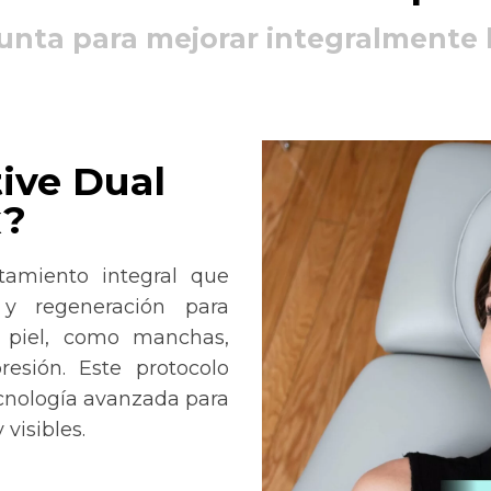
nta para mejorar integralmente l
ive Dual
x?
tamiento integral que
 y regeneración para
 piel, como manchas,
resión. Este protocolo
ecnología avanzada para
 visibles.