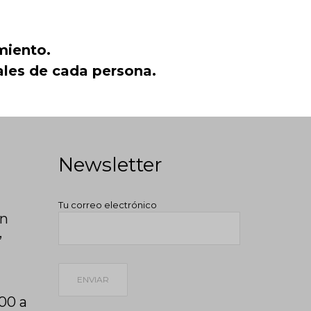
miento.
uales de cada persona.
Newsletter
Tu correo electrónico
ón
,
:00 a