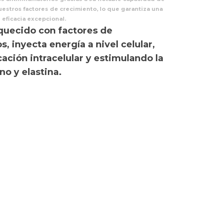
estros factores de crecimiento, lo que garantiza una
eficacia excepcional.
quecido con factores de
, inyecta energía a nivel celular,
ción intracelular y estimulando la
o y elastina.