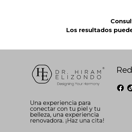
Consul
Los resultados pueden
Red
Una experiencia para
conectar con tu piel y tu
belleza, una experiencia
renovadora.
¡Haz una cita!