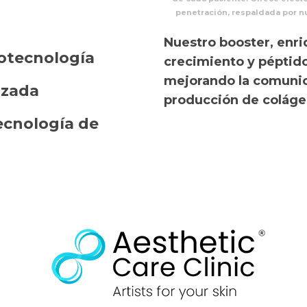
penetración, respaldada por nu
Nuestro booster, enri
otecnología
crecimiento y péptidos
mejorando la comunica
lizada
producción de colágen
ecnología de