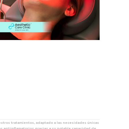
estros tratamientos, adaptado a las necesidades únicas
s antiinflamatorios gracias a su notable capacidad de