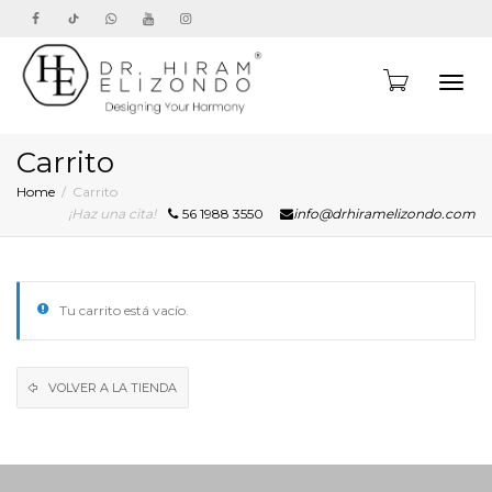
Toggl
Carrito
Home
Carrito
¡Haz una cita!
56 1988 3550
info@drhiramelizondo.com
navig
Tu carrito está vacío.
VOLVER A LA TIENDA