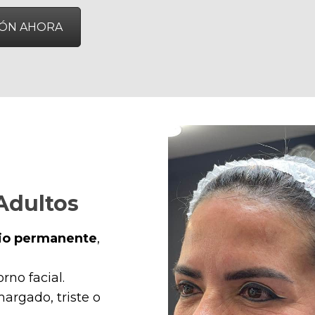
IÓN AHORA
Adultos
cio permanente
,
rno facial.
argado, triste o