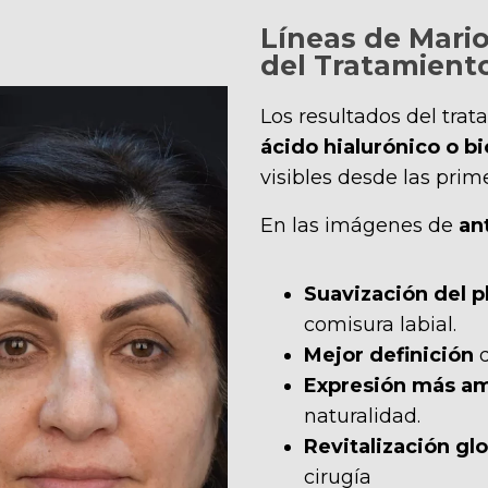
Líneas de Mari
del Tratamient
Los resultados del tra
ácido hialurónico o 
visibles desde las prim
En las imágenes de
an
Suavización del p
comisura labial.
Mejor definición
d
Expresión más am
naturalidad.
Revitalización glo
cirugía