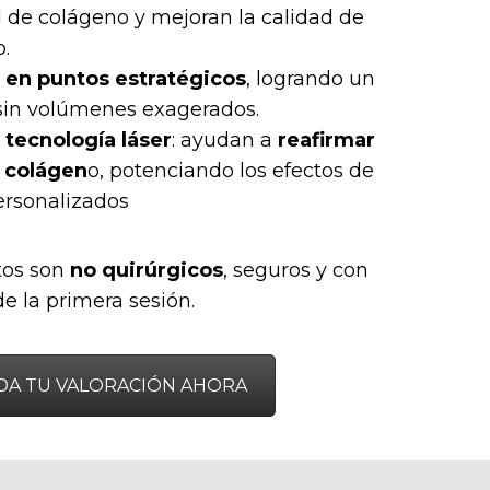
 de colágeno y mejoran la calidad de
o.
 en puntos estratégicos
, logrando un
 sin volúmenes exagerados.
tecnología láser
: ayudan a
reafirmar
r colágen
o, potenciando los efectos de
ersonalizados
tos son
no quirúrgicos
, seguros y con
de la primera sesión.
DA TU VALORACIÓN AHORA