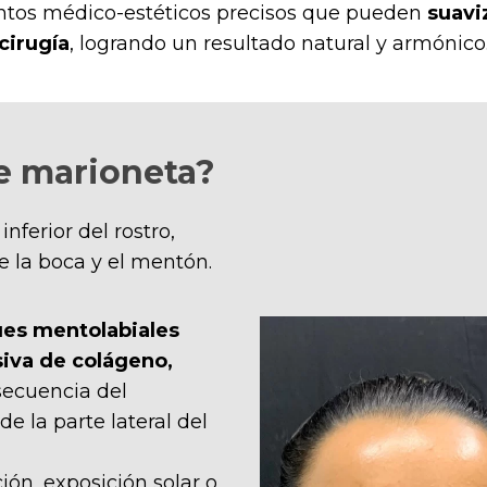
ntos médico-estéticos precisos que pueden
suavi
cirugía
, logrando un resultado natural y armónico
de marioneta?
nferior del rostro,
e la boca y el mentón.
ues mentolabiales
iva de colágeno,
ecuencia del
e la parte lateral del
ón, exposición solar o