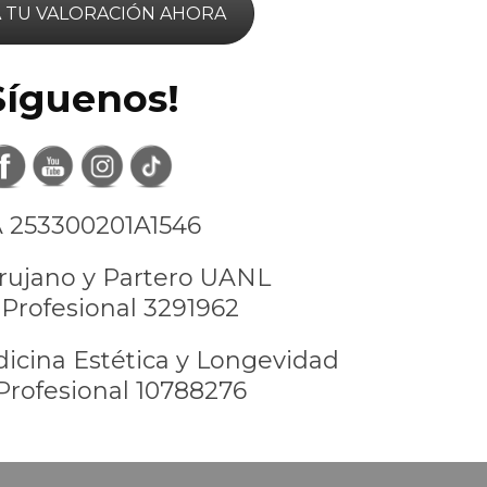
 TU VALORACIÓN AHORA
Síguenos!
 253300201A1546
rujano y Partero UANL
Profesional 3291962
icina Estética y Longevidad
Profesional 10788276