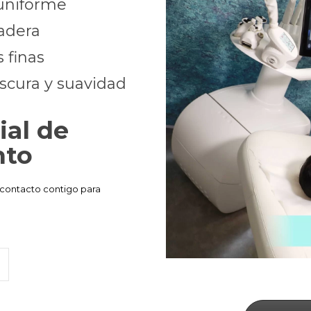
uniforme
adera
 finas
scura y suavidad
ial de
nto
 contacto contigo para
2
3
4
5